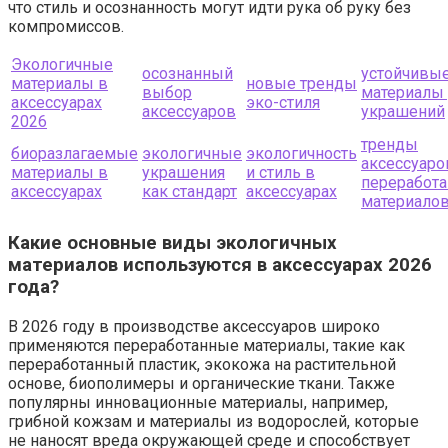
что стиль и осознанность могут идти рука об руку без
компромиссов.
Экологичные
осознанный
устойчивы
материалы в
новые тренды
выбор
материалы
аксессуарах
эко-стиля
аксессуаров
украшений
2026
тренды
биоразлагаемые
экологичные
экологичность
аксессуаро
материалы в
украшения
и стиль в
переработ
аксессуарах
как стандарт
аксессуарах
материало
Какие основные виды экологичных
материалов используются в аксессуарах 2026
года?
В 2026 году в производстве аксессуаров широко
применяются переработанные материалы, такие как
переработанный пластик, экокожа на растительной
основе, биополимеры и органические ткани. Также
популярны инновационные материалы, например,
грибной кожзам и материалы из водорослей, которые
не наносят вреда окружающей среде и способствует