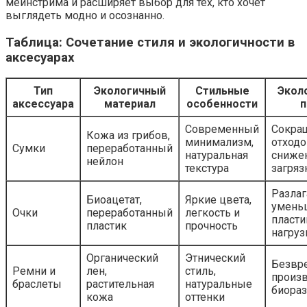
мейнстрима и расширяет выбор для тех, кто хочет
выглядеть модно и осознанно.
Таблица: Сочетание стиля и экологичности в
аксесуарах
Тип
Экологичный
Стильные
Экол
аксессуара
материал
особенности
п
Современный
Сокра
Кожа из грибов,
минимализм,
отходо
Сумки
переработанный
натуральная
сниже
нейлон
текстура
загряз
Разлаг
Биоацетат,
Яркие цвета,
умень
Очки
переработанный
легкость и
пласт
пластик
прочность
нагруз
Органический
Этнический
Безвр
Ремни и
лен,
стиль,
произв
браслеты
растительная
натуральные
биораз
кожа
оттенки