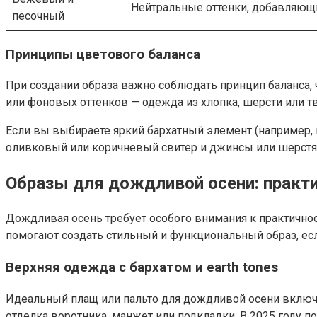
Нейтральные оттенки, добавляющи
песочный
Принципы цветового баланса
При создании образа важно соблюдать принцип баланса, ч
или фоновых оттенков — одежда из хлопка, шерсти или тв
Если вы выбираете яркий бархатный элемент (например,
оливковый или коричневый свитер и джинсы или шерстян
Образы для дождливой осени: практи
Дождливая осень требует особого внимания к практичност
помогают создать стильный и функциональный образ, есл
Верхняя одежда с бархатом и earth tones
Идеальный плащ или пальто для дождливой осени включа
отделка воротника, манжет или подкладки. В 2025 году 