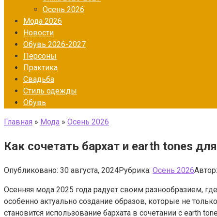
Осень 2026
Мода 2026
Новости
Обувь 2026-2027
Персоны
Практика
Свадьба
Стиль одежды
Обувь
Главная
»
Мода
»
Осень 2026
Как сочетать бархат и earth tones д
Опубликовано:
30 августа, 2024
Рубрика:
Осень 2026
Автор
Осенняя мода 2025 года радует своим разнообразием, гд
особенно актуально создание образов, которые не тольк
становится использование бархата в сочетании с earth t