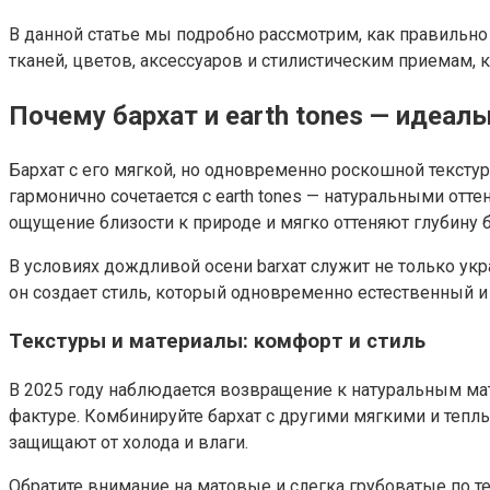
В данной статье мы подробно рассмотрим, как правильн
тканей, цветов, аксессуаров и стилистическим приемам, 
Почему бархат и earth tones — идеал
Бархат с его мягкой, но одновременно роскошной текстур
гармонично сочетается с earth tones — натуральными отт
ощущение близости к природе и мягко оттеняют глубину б
В условиях дождливой осени barхат служит не только укр
он создает стиль, который одновременно естественный и
Текстуры и материалы: комфорт и стиль
В 2025 году наблюдается возвращение к натуральным ма
фактуре. Комбинируйте бархат с другими мягкими и теп
защищают от холода и влаги.
Обратите внимание на матовые и слегка грубоватые по те