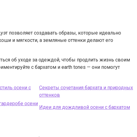
 дуэт позволяет создавать образы, которые идеально
скоши и мягкости, а земляные оттенки делают его
ться об уходе за одеждой, чтобы продлить жизнь своим
ентируйте с бархатом и earth tones — они помогут
тиль осени с
Секреты сочетания бархата и природных
оттенков
в гардеробе осени
Идеи для дождливой осени с бархатом