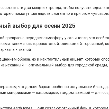
о сочетать эти два мощных тренда, чтобы получить идеал
которые помогут выглядеть элегантно и при этом чувствов
ьный выбор для осени 2025
ой прекрасно передает атмосферу уюта и тепла, что особен
енками, такими как терракотовый, оливковый, горчичный, 
архатных тканей.
ашением образа, но и как тактильный акцент, который спос
 изысканный — оптимальный выбор для городской среды, г
териалам, что делает бархат особенно актуальным благод
лыми материалами — кашемиром, твидом, замшей — для со
кстуре earth tones — они создают отличный фон, в котором