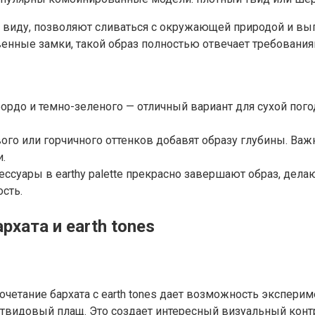
 виду, позволяют сливаться с окружающей природой и выг
енные замки, такой образ полностью отвечает требовани
бордо и темно-зеленого — отличный вариант для сухой п
ого или горчичного оттенков добавят образу глубины. Ва
.
уары в earthy palette прекрасно завершают образ, дела
сть.
хата и earth tones
четание бархата с earth tones дает возможность эксперим
видовый плащ. Это создает интересный визуальный контра