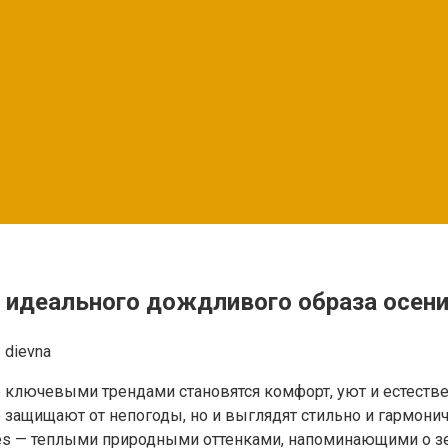
ля идеального дождливого образа осен
:
dievna
е ключевыми трендами становятся комфорт, уют и естеств
о защищают от непогоды, но и выглядят стильно и гармони
ones — теплыми природными оттенками, напоминающими о зем