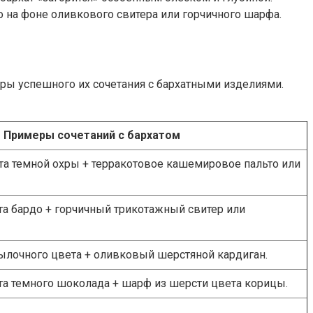
 на фоне оливкового свитера или горчичного шарфа.
ры успешного их сочетания с бархатными изделиями.
Примеры сочетаний с бархатом
та темной охры + терракотовое кашемировое пальто или
а бардо + горчичный трикотажный свитер или
ылочного цвета + оливковый шерстяной кардиган.
та темного шоколада + шарф из шерсти цвета корицы.