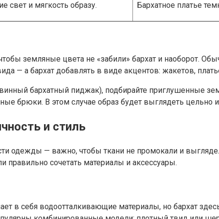
е свет и мягкость образу.
Бархатное платье тем
тобы земляные цвета не «забили» бархат и наоборот. Обыч
ида — а бархат добавлять в виде акцентов: жакетов, плать
 винный бархатный пиджак), подбирайте приглушенные зем
ые брюки. В этом случае образ будет выглядеть цельно и
чность и стиль
и одежды — важно, чтобы ткани не промокали и выглядели
и правильно сочетать материалы и аксессуары.
ет в себя водоотталкивающие материалы, но бархат здесь
популярны комбинированные модели: плотный твид или шер