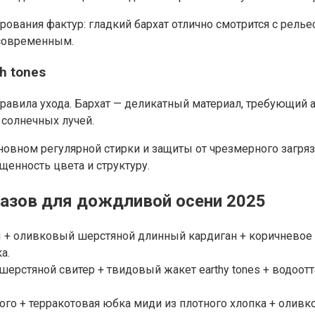
ания фактур: гладкий бархат отлично смотрится с релье
 современным.
h tones
авила ухода. Бархат — деликатный материал, требующий а
солнечных лучей.
основном регулярной стирки и защиты от чрезмерного загр
щенность цвета и структуру.
азов для дождливой осени 2025
 + оливковый шерстяной длинный кардиган + коричневое 
а.
рстяной свитер + твидовый жакет earthy tones + водоот
ого + терракотовая юбка миди из плотного хлопка + олив