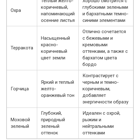
Теплый желто-
Хорошо смотрится с
коричневый,
глубокими зелеными
Охра
напоминающий
и бархатными темно-
осенние листья
синими элементами
Отлично сочетается
Насыщенный
с бежевыми и
красно-
кремовыми
Терракота
коричневый
оттенками, а также с
цвет земли
бархатом цвета
бордо
Контрастирует с
Яркий и теплый
черным и темно-
Горчица
желто-
коричневым,
оранжевый тон
добавляет
энергичности образу
Глубокий,
Идеален с охрой,
Моховой
природный
рыжим и
зеленый
зеленый
нейтральными
оттенок
оттенками