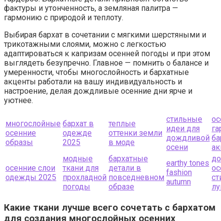
фактуры и утонченность, а земляная палитра —
гармонию с природой и теплоту.
Выбирая бархат в сочетании с мягкими шерстяными и
трикотажными слоями, можно с легкостью
адаптироваться к капризам осенней погоды и при этом
выглядеть безупречно. Главное — помнить о балансе и
умеренности, чтобы многослойность и бархатные
акценты работали на вашу индивидуальность и
настроение, делая дождливые осенние дни ярче и
уютнее.
стильные
ос
многослойные
бархат в
теплые
идеи для
га
осенние
одежде
оттенки земли
дождливой
ба
образы
2025
в моде
осени
ак
модные
бархатные
д
earthy tones
осенние слои
ткани для
детали в
ос
fashion
одежды 2025
прохладной
повседневном
ст
autumn
погоды
образе
лу
Какие ткани лучше всего сочетать с бархатом
для создания многослойных осенних