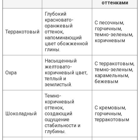
оттенками
Глубокий
красновато-
С песочным,
оранжевый
горчичным,
Терракотовый
оттенок,
темно-зеленым,
напоминающий
коричневым
цвет обожженной
глины.
Насыщенный
С терракотовым,
желтовато-
темно-зеленым,
Охра
коричневый цвет,
карамельным,
теплый и
бежевым
землистый.
Темно-
коричневый
оттенок,
С кремовым,
Шоколадный
создающий
горчичным,
ощущение
терракотовым
стабильности и
глубины.