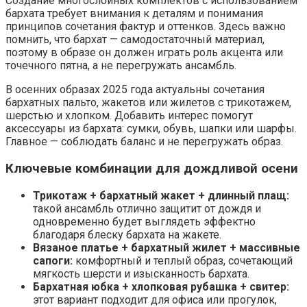
Создание многослойных комплектов с использованием
бархата требует внимания к деталям и понимания
принципов сочетания фактур и оттенков. Здесь важно
помнить, что бархат — самодостаточный материал,
поэтому в образе он должен играть роль акцента или
точечного пятна, а не перегружать ансамбль.
В осенних образах 2025 года актуальны сочетания
бархатных пальто, жакетов или жилетов с трикотажем,
шерстью и хлопком. Добавить интерес помогут
аксессуары из бархата: сумки, обувь, шапки или шарфы.
Главное — соблюдать баланс и не перегружать образ.
Ключевые комбинации для дождливой осени
Трикотаж + бархатный жакет + длинный плащ:
такой ансамбль отлично защитит от дождя и
одновременно будет выглядеть эффектно
благодаря блеску бархата на жакете.
Вязаное платье + бархатный жилет + массивные
сапоги:
комфортный и теплый образ, сочетающий
мягкость шерсти и изысканность бархата.
Бархатная юбка + хлопковая рубашка + свитер:
этот вариант подходит для офиса или прогулок,