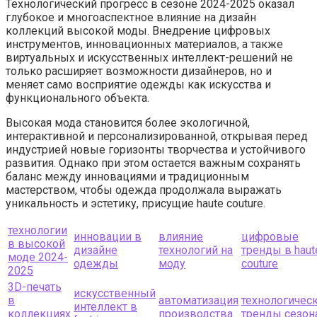
Технологический прогресс в сезоне 2024-2025 оказал
глубокое и многоаспектное влияние на дизайн
коллекций высокой моды. Внедрение цифровых
инструментов, инновационных материалов, а также
виртуальных и искусственных интеллект-решений не
только расширяет возможности дизайнеров, но и
меняет само восприятие одежды как искусства и
функционального объекта.
Высокая мода становится более экологичной,
интерактивной и персонализированной, открывая перед
индустрией новые горизонты творчества и устойчивого
развития. Однако при этом остается важным сохранять
баланс между инновациями и традиционным
мастерством, чтобы одежда продолжала выражать
уникальность и эстетику, присущие haute couture.
технологии
инновации в
влияние
цифровые
в высокой
дизайне
технологий на
тренды в haut
моде 2024-
одежды
моду
couture
2025
3D-печать
искусственный
в
автоматизация
технологичес
интеллект в
коллекциях
производства
тренды сезон