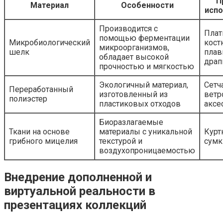
П
Материал
Особенности
испо
Производится с
Плат
помощью ферментации
Микробиологический
кост
микроорганизмов,
шелк
пла
обладает высокой
драп
прочностью и мягкостью
Экологичный материал,
Сетч
Переработанный
изготовленный из
ветр
полиэстер
пластиковых отходов
аксе
Биоразлагаемые
Ткани на основе
материалы с уникальной
Курт
грибного мицелия
текстурой и
сумк
воздухопроницаемостью
Внедрение дополненной и
виртуальной реальности в
презентациях коллекций