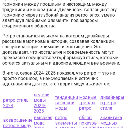
гармонии между прошлым и настоящим, между
традицией и инновацией. Дизайнеры воплощают эту
гармонию через глубокий анализ ретро-эпох, умело
адаптируя любимые элементы под запросы
современного общества.
Ретро становится языком, на котором дизайнеры
рассказывают новые истории, создавая коллекции,
заслуживающие внимания и восхищения. Это
доказывает, что ностальгия и современность могут
прекрасно сосуществовать, формируя стиль, который
остается актуальным и вдохновляющим вне времени.
В итоге, сезон 2024-2025 показал, что ретро — это не
просто прошлое, а неисчерпаемый источник
вдохновения для тех, кто творит моду и живет ею.
недели
тенденции
модные
дизайнеры
ретро стиль
моды
высокой
тренды
о ретро
2024
2024-
моды
ретро
стиле
2025
высокая
ретро
обзор
аналитика
возвращение
мода
элементы
показов
модных
ретро в моду