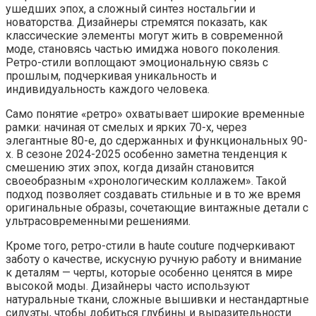
ушедших эпох, а сложный синтез ностальгии и
новаторства. Дизайнеры стремятся показать, как
классические элементы могут жить в современной
моде, становясь частью имиджа нового поколения.
Ретро-стили воплощают эмоциональную связь с
прошлым, подчеркивая уникальность и
индивидуальность каждого человека.
Само понятие «ретро» охватывает широкие временные
рамки: начиная от смелых и ярких 70-х, через
элегантные 80-е, до сдержанных и функциональных 90-
х. В сезоне 2024-2025 особенно заметна тенденция к
смешению этих эпох, когда дизайн становится
своеобразным «хронологическим коллажем». Такой
подход позволяет создавать стильные и в то же время
оригинальные образы, сочетающие винтажные детали с
ультрасовременными решениями.
Кроме того, ретро-стили в haute couture подчеркивают
заботу о качестве, искусную ручную работу и внимание
к деталям — черты, которые особенно ценятся в мире
высокой моды. Дизайнеры часто используют
натуральные ткани, сложные вышивки и нестандартные
силуэты, чтобы добиться глубины и выразительности