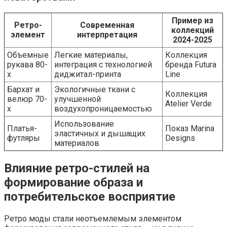
Пример из
Ретро-
Современная
коллекций
элемент
интерпретация
2024-2025
Объемные
Легкие материалы,
Коллекция
рукава 80-
интеграция с технологией
бренда Futura
х
диджитал-принта
Line
Бархат и
Экологичные ткани с
Коллекция
велюр 70-
улучшенной
Atelier Verde
х
воздухопроницаемостью
Использование
Платья-
Показ Marina
эластичных и дышащих
футляры
Designs
материалов
Влияние ретро-стилей на
формирование образа и
потребительское восприятие
Ретро моды стали неотъемлемым элементом