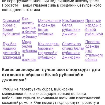
не перегружайте внешний вид лишними аксессуарами.
Простота — ваша главная сила в создании безупречного
повседневного стиля.
Как
Стильный
Минимализм
Комбинации
Простые
носить
образ с
в одежде
белая
наряды с
джинсы
белой
белая
рубашка и
белой
и белую
рубашкой
рубашка
джинсы
рубашкой
рубашку
Мода
Простая
Лук без
Как создать
Советы по
белая
одежда
лишних
базовый
стилю белая
рубашка
для
деталей с
гардероб с
рубашка с
и
стильного
джинсами
рубашкой
джинсами
джинсы
образа
Какие аксессуары лучше всего подходят для
стильного образа с белой рубашкой и
джинсами?
Чтобы не перегрузить образ, выбирайте
минималистичные аксессуары: тонкие цепочки,
небольшие серьги, лаконичные часы или классический
кожаный ремень. Они помогут подчеркнуть простоту и