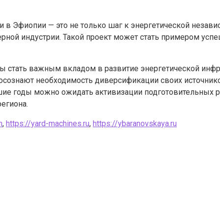
 в Эфиопии — это не только шаг к энергетической независ
рной индустрии. Такой проект может стать примером усп
 бы стать важным вкладом в развитие энергетической инф
сознают необходимость диверсификации своих источников
шие годы можно ожидать активизации подготовительных ра
егиона.
m
,
https://yard-machines.ru
,
https://ybaranovskaya.ru