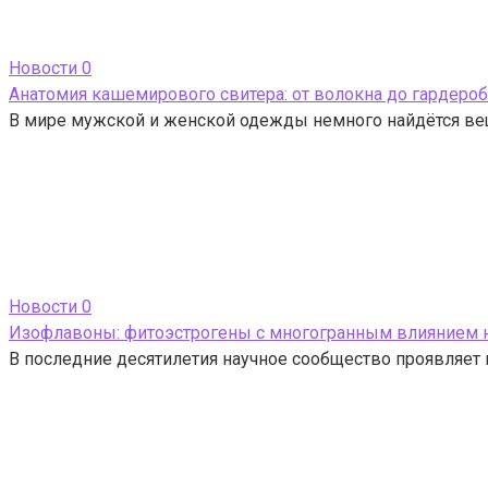
Новости
0
Анатомия кашемирового свитера: от волокна до гардеро
В мире мужской и женской одежды немного найдётся вещ
Новости
0
Изофлавоны: фитоэстрогены с многогранным влиянием 
В последние десятилетия научное сообщество проявляет