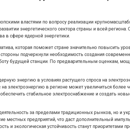
иопскими властями по вопросу реализации крупномасштаб
развитии энергетического сектора страны и всей региона
ва в сфере ядерной энергетики.
иатива, которая поможет стране значительно повысить уро
в стороны подчеркнули необходимость создания совреме
аботу будущей станции. По предварительным оценкам, мощ
ерную энергию в условиях растущего спроса на электроэ
на электроэнергию в регионе может увеличиться более че
обеспечить стабильное электроснабжение и создать новые 
деятельность за пределами традиционных рынков, но и ук
тие местных предприятий, что даст дополнительный импу
ность и экологическая устойчивость станут приоритетами 