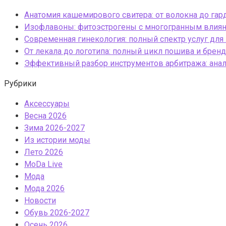
Анатомия кашемирового свитера: от волокна до га
Изофлавоны: фитоэстрогены с многогранным влиян
Современная гинекология: полный спектр услуг для
От лекала до логотипа: полный цикл пошива и бре
Эффективный разбор инструментов арбитража: анали
Рубрики
Аксессуары
Весна 2026
Зима 2026-2027
Из истории моды
Лето 2026
МоDа Live
Мода
Мода 2026
Новости
Обувь 2026-2027
Осень 2026