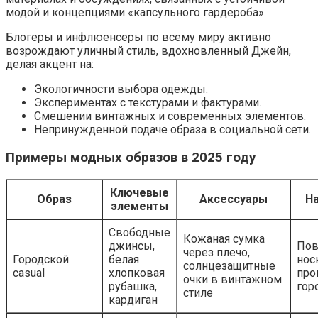
модой и концепциями «капсульного гардероба».
Блогеры и инфлюенсеры по всему миру активно
возрождают уличный стиль, вдохновленный Джейн,
делая акцент на:
Экологичности выбора одежды.
Экспериментах с текстурами и фактурами.
Смешении винтажных и современных элементов.
Непринужденной подаче образа в социальной сети.
Примеры модных образов в 2025 году
Ключевые
Образ
Аксессуары
Н
элементы
Свободные
Кожаная сумка
джинсы,
Пов
через плечо,
Городской
белая
нос
солнцезащитные
casual
хлопковая
про
очки в винтажном
рубашка,
гор
стиле
кардиган