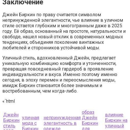
Заключение
Джейн Биркин по праву считается символом
непринужденной элегантности, чье влияние в уличном
стиле остается глубоким и многогранным даже в 2025
году. Её образ, основанный на простоте, натуральности и
свободе, нашел новый отклик в современных модных
тенденциях, объединяя поколение винтажных
любителей и сторонников устойчивой моды.
Уличный стиль, вдохновленный Джейн, предлагает
уникальную комбинацию комфорта и утонченности,
превращая повседневный гардероб в проявление
индивидуальности и вкуса. Именно поэтому именно
сегодня, в эпоху перемен и переосмысления моды,
имидж Биркин становится более значимым и
востребованным, чем когда-либо.
«`html
образ
Джейн
влияние
уличная
непринужденная
Джейн
Биркин
Биркин на
мода с
элегантность в
Биркин
стиль
уличный
Биркин
одежде
для