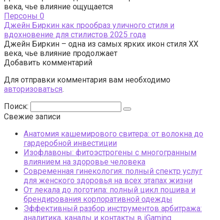
века, чье влияние ощущается
Персоны
0
Джейн Биркин как прообраз уличного стиля и
вдохновение для стилистов 2025 года
Джейн Биркин – одна из самых ярких икон стиля XX
века, чье влияние продолжает
Добавить комментарий
Для отправки комментария вам необходимо
авторизоваться
.
Поиск:
Свежие записи
Анатомия кашемирового свитера: от волокна до
гардеробной инвестиции
Изофлавоны: фитоэстрогены с многогранным
влиянием на здоровье человека
Современная гинекология: полный спектр услуг
для женского здоровья на всех этапах жизни
От лекала до логотипа: полный цикл пошива и
брендирования корпоративной одежды
Эффективный разбор инструментов арбитража:
аналитика, каналы и контакты в iGaming