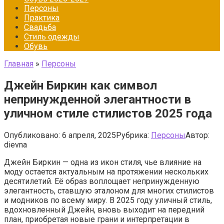
Персоны
Практика
Свадьба
Стиль одежды
Обувь
Главная
»
Персоны
Джейн Биркин как символ
непринужденной элегантности в
уличном стиле стилистов 2025 года
Опубликовано:
6 апреля, 2025
Рубрика:
Персоны
Автор:
dievna
Джейн Биркин — одна из икон стиля, чье влияние на
моду остается актуальным на протяжении нескольких
десятилетий. Её образ воплощает непринужденную
элегантность, ставшую эталоном для многих стилистов
и модников по всему миру. В 2025 году уличный стиль,
вдохновленный Джейн, вновь выходит на передний
план, приобретая новые грани и интерпретации в