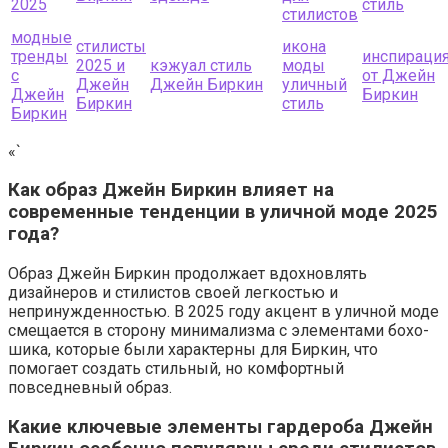
2025
стиль
стилистов
модные
стилисты
икона
тренды
инспираци
2025 и
кэжуал стиль
моды
с
от Джейн
Джейн
Джейн Биркин
уличный
Джейн
Биркин
Биркин
стиль
Биркин
«`
Как образ Джейн Биркин влияет на
современные тенденции в уличной моде 2025
года?
Образ Джейн Биркин продолжает вдохновлять
дизайнеров и стилистов своей легкостью и
непринужденностью. В 2025 году акцент в уличной моде
смещается в сторону минимализма с элементами бохо-
шика, которые были характерны для Биркин, что
помогает создать стильный, но комфортный
повседневный образ.
Какие ключевые элементы гардероба Джейн