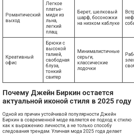
Легкое
платье-
Берет, шелковый
Вст
Романтический
миди из
шарф, босоножки
неф
выход
льна,
на низком каблуке
соб
легкий
плащ
Брюки с
высокой
Минималистичные
талией,
Раб
Креативный
серьги,
свободная
эле
офис
классические
блуза,
сво
лодочки
тонкий
свитер
Почему Джейн Биркин остается
актуальной иконой стиля в 2025 году
Одной из причин устойчивой популярности Джейн
Биркин в современной моде является ее подход к стилю
как к выражению личности, а не только способу
следования трендам. Уличная мода 2025 года делает