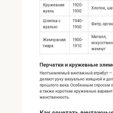
Кружевная
1920-
Хлопок, ше
вуаль
1930
Шляпка с
1940-
Фетр, орга
вуалью
1950
Металл,
Жемчужная
1900-
искусстве
тиара
1910
жемчуг
Перчатки и кружевные эле
Неотъемлемый винтажный атрибут — п
делают руку визуально изящной и до
прошлого века. Особенным спросом по
а также короткие кружевные вариант
женственность.
Как сочетать винтажны