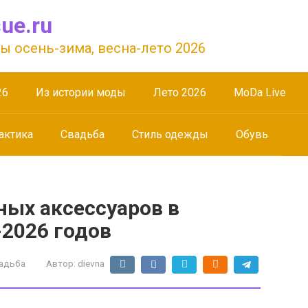
ue.ru
ы осень-зима, весна-лето 2026
26
Из истории моды
Лето 2026
МоDа Live
актика
Свадьба
Стиль одежды
Обувь
ых аксессуаров в
-2026 годов
адьба
Автор:
dievna