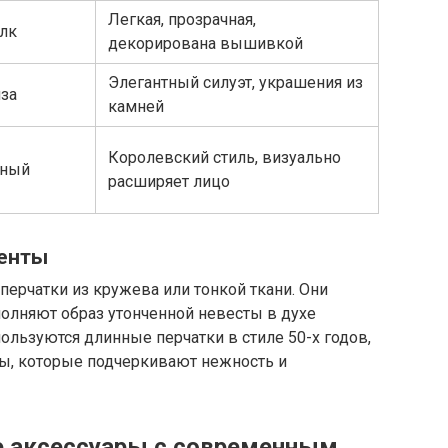
Легкая, прозрачная,
лк
декорирована вышивкой
Элегантный силуэт, украшения из
нза
камней
Королевский стиль, визуально
нный
расширяет лицо
менты
ерчатки из кружева или тонкой ткани. Они
полняют образ утонченной невесты в духе
льзуются длинные перчатки в стиле 50-х годов,
ы, которые подчеркивают нежность и
е аксессуары с современным