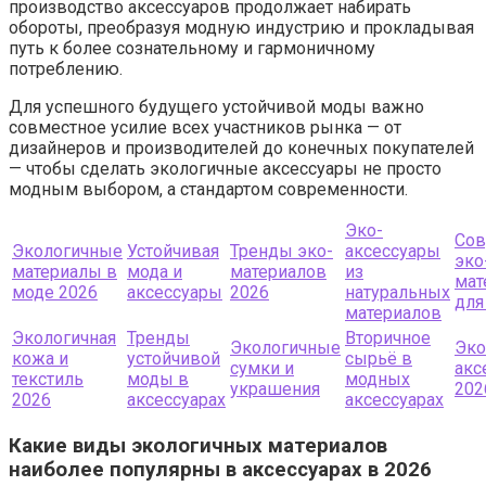
производство аксессуаров продолжает набирать
обороты, преобразуя модную индустрию и прокладывая
путь к более сознательному и гармоничному
потреблению.
Для успешного будущего устойчивой моды важно
совместное усилие всех участников рынка — от
дизайнеров и производителей до конечных покупателей
— чтобы сделать экологичные аксессуары не просто
модным выбором, а стандартом современности.
Эко-
Со
Экологичные
Устойчивая
Тренды эко-
аксессуары
эко
материалы в
мода и
материалов
из
мат
моде 2026
аксессуары
2026
натуральных
для
материалов
Экологичная
Тренды
Вторичное
Экологичные
Эко
кожа и
устойчивой
сырьё в
сумки и
акс
текстиль
моды в
модных
украшения
202
2026
аксессуарах
аксессуарах
Какие виды экологичных материалов
наиболее популярны в аксессуарах в 2026