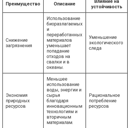
Влияние на
Преимущество
Описание
устойчивость
Использование
биоразлагаемых
и
переработанных
Уменьшение
Снижение
материалов
экологического
загрязнения
уменьшает
следа
попадание
отходов на
свалки и в
океаны.
Меньшее
использование
воды, энергии и
Экономия
сырья
Рациональное
природных
благодаря
потребление
ресурсов
инновационным
ресурсов
технологиям и
вторичным
материалам.