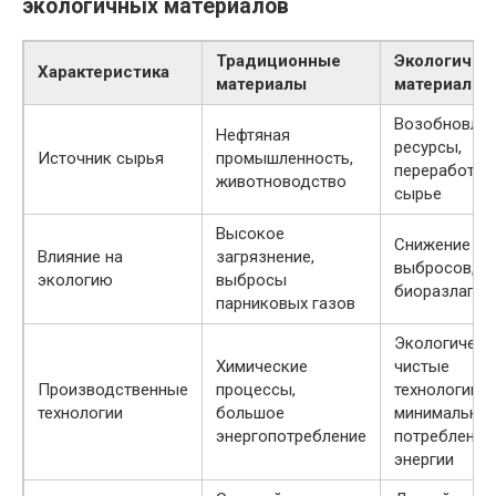
экологичных материалов
Традиционные
Экологичны
Характеристика
материалы
материалы
Возобновля
Нефтяная
ресурсы,
Источник сырья
промышленность,
переработан
животноводство
сырье
Высокое
Снижение
Влияние на
загрязнение,
выбросов,
экологию
выбросы
биоразлагае
парниковых газов
Экологическ
Химические
чистые
Производственные
процессы,
технологии,
технологии
большое
минимально
энергопотребление
потребление
энергии