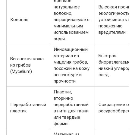
Крепкое
натуральное
Высокая прочнос
волокно,
экологичность,
Конопля
выращиваемое с
устойчивость к
минимальным
поражению
использованием
вредителями.
воды.
Инновационный
материал из
Быстрая
Веганская кожа
мицелия грибов,
биоразлагаемост
из грибов
похожий на кожу
низкий углеродн
(Mycelium)
по текстуре и
след.
прочности.
Пластик,
вторично
Переработанный
переработанный
Сокращение отхо
пластик
в нити для ткани
ресурсосбережен
или твердые
формы.
Материал из