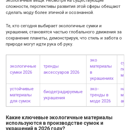
экологичные вещи. Несмотря на существующие
сложности, перспективы развития этой сферы обещают
сделать моду более этичной и осознанной.
Те, кто сегодня выбирает экологичные сумки и
украшения, становятся частью глобального движения за
сохранение планеты, демонстрируя, что стиль и забота о
природе могут идти рука об руку.
эко
сумк
экологичные
тренды
материалы
пер
сумки 2026
аксессуаров 2026
в
мат
украшениях
устойчивые
эко-
нат
биодеградируемые
материалы
тренды в
мате
украшения
для сумок
моде 2026
аксе
Какие ключевые экологичные материалы
используются в производстве сумок и
украшений в 2026 году?