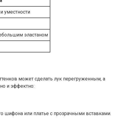
и
 и уместности
небольшим эластаном
оттенков может сделать лук перегруженным, а
но и эффектно:
ого шифона или платье с прозрачными вставками.