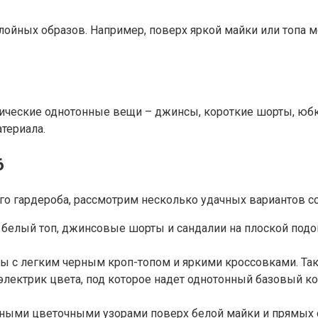
лойных образов. Например, поверх яркой майки или топа 
ссические однотонные вещи – джинсы, короткие шорты, юб
териала.
6
го гардероба, рассмотрим несколько удачных вариантов со
 белый топ, джинсовые шорты и сандалии на плоской под
 с легким черным кроп-топом и яркими кроссовками. Такой
лектрик цвета, под которое надет однотонный базовый к
ными цветочными узорами поверх белой майки и прямых с