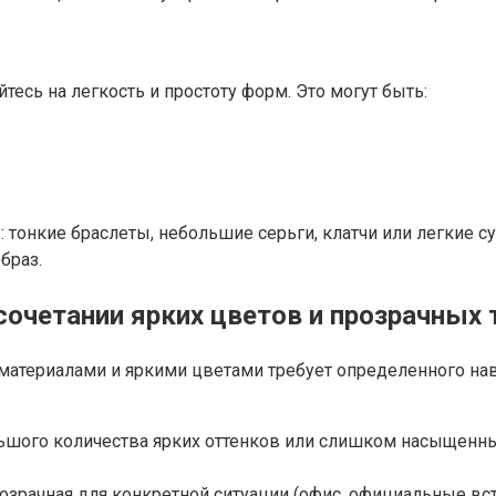
есь на легкость и простоту форм. Это могут быть:
 тонкие браслеты, небольшие серьги, клатчи или легкие 
браз.
сочетании ярких цветов и прозрачных 
материалами и яркими цветами требует определенного на
ого количества ярких оттенков или слишком насыщенных
рачная для конкретной ситуации (офис, официальные встр