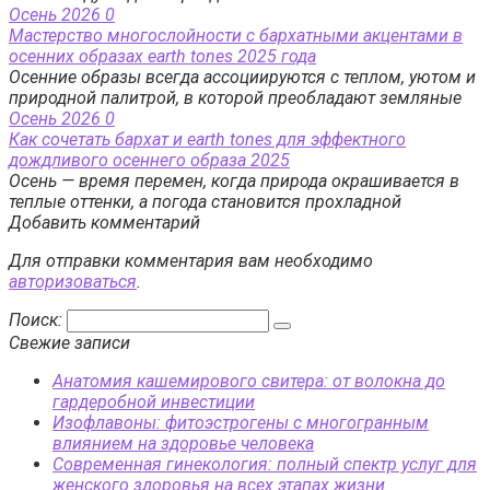
Осень 2026
0
Мастерство многослойности с бархатными акцентами в
осенних образах earth tones 2025 года
Осенние образы всегда ассоциируются с теплом, уютом и
природной палитрой, в которой преобладают земляные
Осень 2026
0
Как сочетать бархат и earth tones для эффектного
дождливого осеннего образа 2025
Осень — время перемен, когда природа окрашивается в
теплые оттенки, а погода становится прохладной
Добавить комментарий
Для отправки комментария вам необходимо
авторизоваться
.
Поиск:
Свежие записи
Анатомия кашемирового свитера: от волокна до
гардеробной инвестиции
Изофлавоны: фитоэстрогены с многогранным
влиянием на здоровье человека
Современная гинекология: полный спектр услуг для
женского здоровья на всех этапах жизни