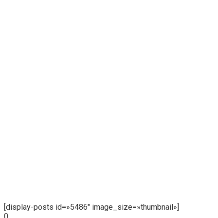
[display-posts id=»5486″ image_size=»thumbnail»]
0