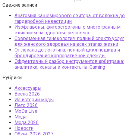
Свежие записи
Анатомия кашемирового свитера: от волокна до
гардеробной инвестиции
Изофлавоны: фитоэстрогены с многогранным
влиянием на здоровье человека
Современная гинекология: полный спектр услуг
для женского здоровья на всех этапах жизни
От лекала до логотипа: полный цикл пошива и
брендирования корпоративной одежды
Эффективный разбор инструментов арбитража:
аналитика, каналы и контакты в iGaming
Рубрики
Аксессуары
Весна 2026
Из истории моды
Лето 2026
МоDа Live
Мода
Мода 2026
Новости
Обувь 2026-2027