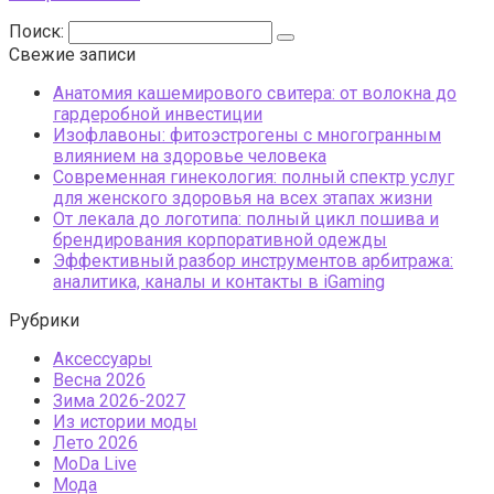
Поиск:
Свежие записи
Анатомия кашемирового свитера: от волокна до
гардеробной инвестиции
Изофлавоны: фитоэстрогены с многогранным
влиянием на здоровье человека
Современная гинекология: полный спектр услуг
для женского здоровья на всех этапах жизни
От лекала до логотипа: полный цикл пошива и
брендирования корпоративной одежды
Эффективный разбор инструментов арбитража:
аналитика, каналы и контакты в iGaming
Рубрики
Аксессуары
Весна 2026
Зима 2026-2027
Из истории моды
Лето 2026
МоDа Live
Мода