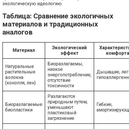
экологическую идеологию.
Таблица: Сравнение экологичных
материалов и традиционных
аналогов
Экологический
Характерист
Материал
эффект
комфорт
Биоразлагаемы,
Натуральные
низкое
растительные
Дышащие, лег
энергопотребление,
волокна
гипоаллерген
отсутствие
(конопля, лен)
токсичности
Разлагаются
природным путем,
Биоразлагаемые
Гибкие,
уменьшают
биопластики
амортизирую
пластиковый
загрязнение