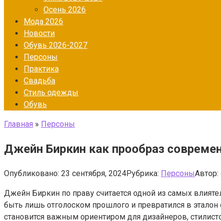
Осень 2026
Мода 2026
Новости
Обувь 2026-2027
Персоны
Практика
Свадьба
Стиль одежды
Обувь
Главная
»
Персоны
Джейн Биркин как прообраз современ
Опубликовано:
23 сентября, 2024
Рубрика:
Персоны
Автор:
Джейн Биркин по праву считается одной из самых влияте
быть лишь отголоском прошлого и превратился в эталон 
становится важным ориентиром для дизайнеров, стилистов