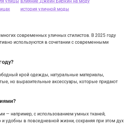
ля улицы
влияние Джейн Биркин на моду
лицах
история уличной моды
 многих современных уличных стилистов. В 2025 году
тивно используются в сочетании с современными
году?
ободный крой одежды, натуральные материалы,
стые, но выразительные аксессуары, которые придают
циями?
ми — например, с использованием умных тканей,
о и удобны в повседневной жизни, сохраняя при этом дух