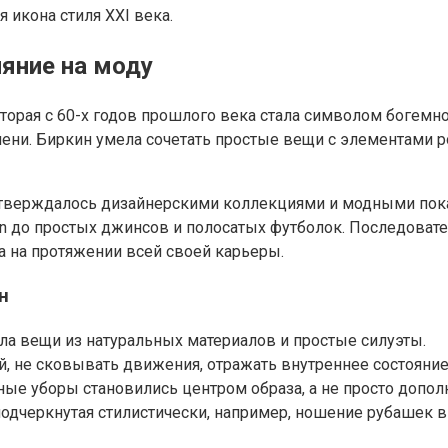
 икона стиля XXI века.
ияние на моду
оторая с 60-х годов прошлого века стала символом богемн
мени. Биркин умела сочетать простые вещи с элементами 
тверждалось дизайнерскими коллекциями и модными пока
in до простых джинсов и полосатых футболок. Последовате
 на протяжении всей своей карьеры.
н
а вещи из натуральных материалов и простые силуэты.
 не сковывать движения, отражать внутреннее состояние 
ные уборы становились центром образа, а не просто допол
одчеркнутая стилистически, например, ношение рубашек в