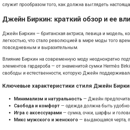
служит прообразом того, как должна выглядеть настоящая
Джейн Биркин: краткий обзор и ее вл
Джейн Биркин — британская актриса, певица и модель, к
легкостью, что стало революцией в мире моды того вре
повседневным и выразительным.
Влияние Биркин на современную моду неоднократно под
элементов гардероба — от знаменитой сумки Hermès Birk
свободы и естественности, которую Джейн поддерживала
Ключевые характеристики стиля Джейн Бирки
Минимализм и натуральность
— Джейн предпочитал
Свобода и комфорт
— одежда должна быть удобной,
Игра с аксессуарами
— сумка, очки, шарфы и голов
Микс мужского и женского
— выдающаяся черта, п