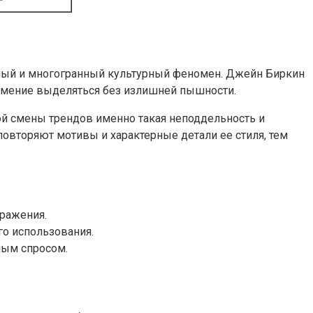
ожный и многогранный культурный феномен. Джейн Биркин
и умение выделяться без излишней пышности.
рой смены трендов именно такая неподдельность и
овторяют мотивы и характерные детали ее стиля, тем
ыражения.
го использования.
ным спросом.