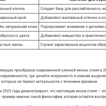
альный хлопок
Создает базу для расслабленного, н
ширенный крой
Добавляют винтажный оттенок и к
н, натуральная кожа
Подчеркивает внимание к деталям 
еброского цвета
Добавляют изящество и практичнос
руглые линзы
Служат характерным акцентом обра
яющих прообразов современной уличной иконы стиля в 202
 современности, где ценится искренность и умение выделя
оторые не теряют актуальности с течением времени.
025 года демонстрирует, что настоящая икона стиля — эт
 пример именно такой философии, которая остаётся востре