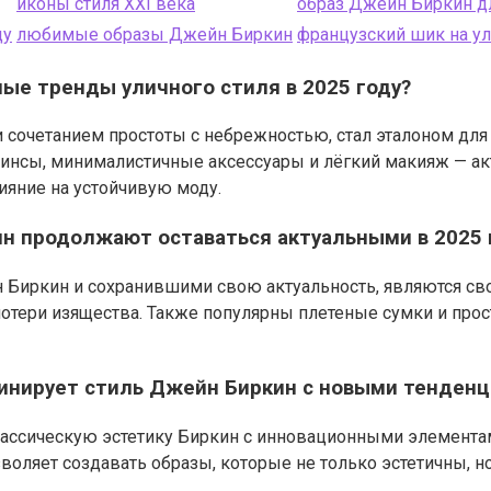
иконы стиля XXI века
образ Джейн Биркин д
ду
любимые образы Джейн Биркин
французский шик на у
ые тренды уличного стиля в 2025 году?
и сочетанием простоты с небрежностью, стал эталоном для
инсы, минималистичные аксессуары и лёгкий макияж — ак
ияние на устойчивую моду.
н продолжают оставаться актуальными в 2025 
 Биркин и сохранившими свою актуальность, являются св
потери изящества. Также популярны плетеные сумки и про
бинирует стиль Джейн Биркин с новыми тенден
классическую эстетику Биркин с инновационными элемента
воляет создавать образы, которые не только эстетичны, н