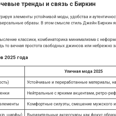
чевые тренды и связь с Биркин
грируя элементы устойчивой моды, удобства и аутентичнос
ерсальные образы. В этом смысле стиль Джейн Биркин яв
мысление классики, комбинаторика минимализма с неформ
дь то вечная простота свободных джинсов или небрежно з
в 2025 года
Уличная мода 2025
рсть)
Устойчивые и переработанные материалы, н
тенки
Нейтральные с яркими акцентами, ретро-ре
 элементы
Комфортные силуэты, смешение мужского и
kin, шарфы)
Выразительные аксессуары как фокус образ