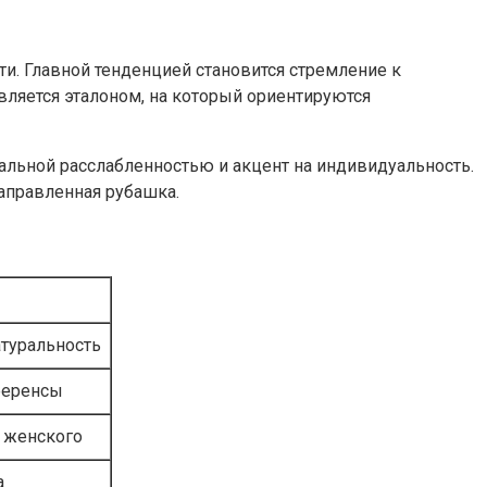
ти. Главной тенденцией становится стремление к
ляется эталоном, на который ориентируются
альной расслабленностью и акцент на индивидуальность.
аправленная рубашка.
атуральность
ференсы
 женского
а