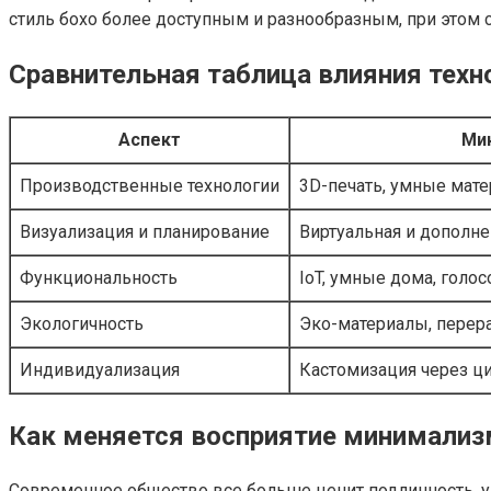
стиль бохо более доступным и разнообразным, при этом
Сравнительная таблица влияния техн
Аспект
Ми
Производственные технологии
3D-печать, умные мате
Визуализация и планирование
Виртуальная и дополне
Функциональность
IoT, умные дома, голо
Экологичность
Эко-материалы, перера
Индивидуализация
Кастомизация через ц
Как меняется восприятие минимализм
Современное общество все больше ценит подлинность, уд