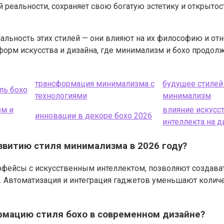
реальности, сохраняет свою богатую эстетику и открытос
льность этих стилей — они влияют на их философию и отн
орм искусства и дизайна, где минимализм и бохо продолж
трансформация минимализма с
будущее стилей
ль бохо
технологиями
минимализм
зм и
влияние искусс
инновации в декоре бохо 2026
интеллекта на д
звитию стиля минимализма в 2026 году?
терфейсы с искусственным интеллектом, позволяют создав
. Автоматизация и интеграция гаджетов уменьшают количе
рмацию стиля бохо в современном дизайне?