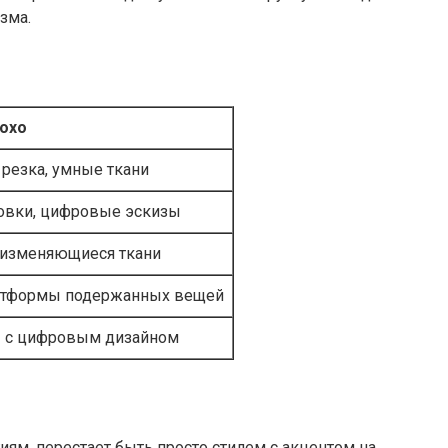
зма.
охо
 резка, умные ткани
овки, цифровые эскизы
 изменяющиеся ткани
латформы подержанных вещей
ы с цифровым дизайном
ям, перестает быть просто стилем с акцентом на