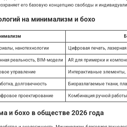
 сохраняет его базовую концепцию свободы и индивидуали
ологий на минимализм и бохо
нимализм
Б
риалы, нанотехнологии
Цифровая печать, лазерная
нная реальность, BIM-модели
AR для примерки и компон
совое управление
Интерактивные элементы,
ботка, долговечность
Биоразлагаемые ткани, п
ифровое проектирование
Комбинация ручной работ
а и бохо в обществе 2026 года
обство и экологичность. Минимализм, благодаря технологи