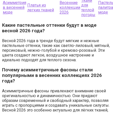
Ткани
Асимметрия
Весенние
Пастел
Платья из
для
в весенней
коллекции
палитра
легких тканей
теплой
моде
2026
моде
погоды
Какие пастельные оттенки будут в моде
весной 2026 года?
Весной 2026 года в тренде будут мягкие и нежные
пастельные оттенки, такие как светло-лиловый, мятный,
персиковый, нежно-голубой и кремово-розовый. Эти
цвета создают легкое, воздушное настроение и
идеально подходят для теплого сезона.
Почему асимметричные фасоны стали
популярными в весенних коллекциях 2026
года?
Асимметричные фасоны привлекают внимание своей
оригинальностью и динамичностью. Они придают
образам современный и свободный характер, позволяя
играть с пропорциями и создавать уникальные силуэты.
Весной 2026 это особенно актуально для лёгких тканей,