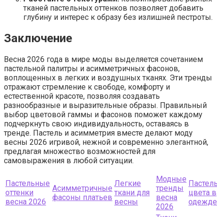
тканей пастельных оттенков позволяет добавить
глубину и интерес к образу без излишней пестроты.
Заключение
Весна 2026 года в мире моды выделяется сочетанием
пастельной палитры и асимметричных фасонов,
воплощенных в легких и воздушных тканях. Эти тренды
отражают стремление к свободе, комфорту и
естественной красоте, позволяя создавать
разнообразные и выразительные образы. Правильный
выбор цветовой гаммы и фасонов поможет каждому
подчеркнуть свою индивидуальность, оставаясь в
тренде. Пастель и асимметрия вместе делают моду
весны 2026 игривой, нежной и современно элегантной,
предлагая множество возможностей для
самовыражения в любой ситуации.
Модные
Пастельные
Легкие
Пастел
Асимметричные
тренды
оттенки
ткани для
цвета в
фасоны платьев
весна
весна 2026
весны
одежде
2026