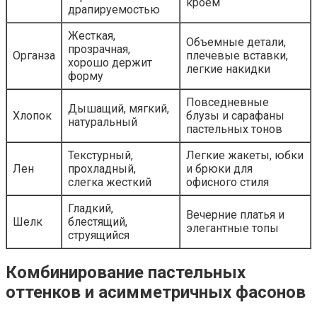
кроем
драпируемостью
Жесткая,
Объемные детали,
прозрачная,
Органза
плечевые вставки,
хорошо держит
легкие накидки
форму
Повседневные
Дышащий, мягкий,
Хлопок
блузы и сарафаны
натуральный
пастельных тонов
Текстурный,
Легкие жакеты, юбки
Лен
прохладный,
и брюки для
слегка жесткий
офисного стиля
Гладкий,
Вечерние платья и
Шелк
блестящий,
элегантные топы
струящийся
Комбинирование пастельных
оттенков и асимметричных фасонов