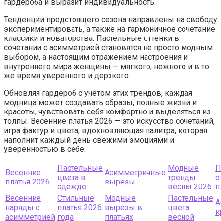
гардероба и выразит индивидуальность.
Тенденции предстоящего сезона направлены на свободу
экспериментировать, а также на гармоничное сочетание
классики и новаторства. Пастельные оттенки в
сочетании с асимметрией становятся не просто модным
выбором, а настоящим отражением настроения и
внутреннего мира женщины — мягкого, нежного и в то
же время уверенного и дерзкого.
Обновляя гардероб с учётом этих трендов, каждая
модница может создавать образы, полные жизни и
красоты, чувствовать себя комфортно и выделяться из
толпы. Весенние платья 2026 — это искусство сочетаний,
игра фактур и цвета, вдохновляющая палитра, которая
наполнит каждый день свежими эмоциями и
уверенностью в себе.
Пастельные
Модные
П
Весенние
Асимметричные
цвета в
тренды
о
платья 2026
вырезы
одежде
весны 2026
п
Весенние
Стильные
Модные
Пастельные
А
наряды с
платья 2026
вырезы в
цвета
к
асимметрией
года
платьях
весной