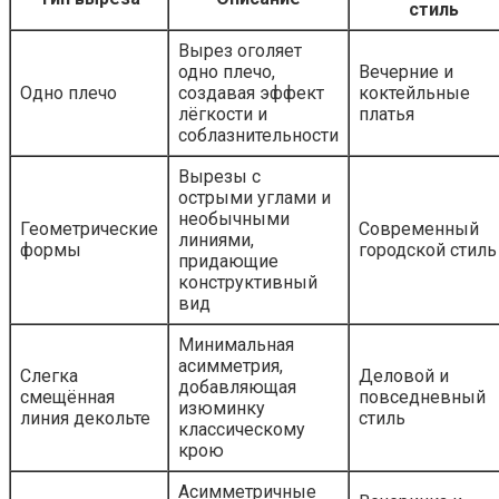
стиль
Вырез оголяет
одно плечо,
Вечерние и
Одно плечо
создавая эффект
коктейльные
лёгкости и
платья
соблазнительности
Вырезы с
острыми углами и
необычными
Геометрические
Современный
линиями,
формы
городской стиль
придающие
конструктивный
вид
Минимальная
асимметрия,
Слегка
Деловой и
добавляющая
смещённая
повседневный
изюминку
линия декольте
стиль
классическому
крою
Асимметричные