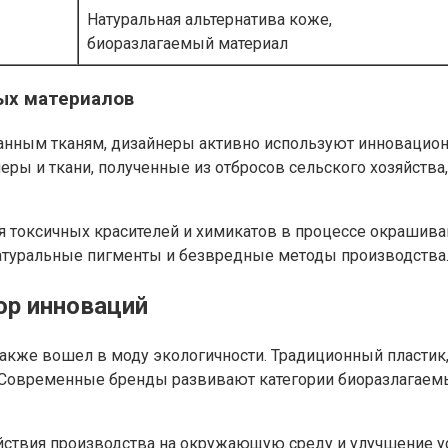
Натуральная альтернатива коже,
биоразлагаемый материал
ных материалов
нным тканям, дизайнеры активно используют инновационн
 и ткани, полученные из отбросов сельского хозяйства, 
я токсичных красителей и химикатов в процессе окрашива
 натуральные пигменты и безвредные методы производства
ор инноваций
акже вошел в моду экологичности. Традиционный пластик,
. Современные бренды развивают категории биоразлагаем
ействия производства на окружающую среду и улучшение у