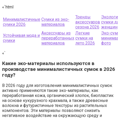
«`html
Тренды
Эколог
Минималистичные
Сумки из эко-
аксессуаров
сумки д
сумки 2026
материалов
сезона 2026
женщин
Аксессуары из
Легкие
Эко-сум
Устойчивая мода и
переработанных
сумки на
минима
сумки
материалов
лето 2026
фото
«`
Какие эко-материалы используются в
производстве минималистичных сумок в 2026
году?
В 2026 году для изготовления минималистичных сумок
активно применяются такие эко-материалы, как
переработанная кожа, органический хлопок, биопластик
на основе кукурузного крахмала, а также древесные
волокна и футуристичные текстуры из растительных
компонентов. Эти материалы позволяют снизить
негативное воздействие на окружающую среду и