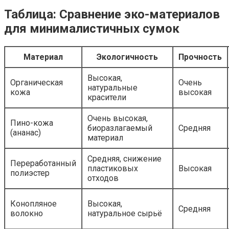
Таблица: Сравнение эко-материалов
для минималистичных сумок
Материал
Экологичность
Прочность
Высокая,
Органическая
Очень
натуральные
кожа
высокая
красители
Очень высокая,
Пино-кожа
биоразлагаемый
Средняя
(ананас)
материал
Средняя, снижение
Переработанный
пластиковых
Высокая
полиэстер
отходов
Конопляное
Высокая,
Средняя
волокно
натуральное сырьё