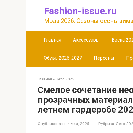
Перейти
Fashion-issue.ru
к
контенту
Мода 2026. Сезоны осень-зима
Главная
Аксессуары
Весна 20
Обувь 2026-2027
Персоны
Пр
Главная
»
Лето 2026
Смелое сочетание не
прозрачных материал
летнем гардеробе 20
Опубликовано:
4 мая, 2025
Рубрика:
Лето 20