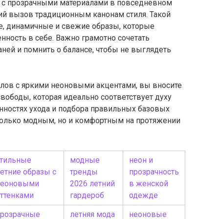
в с прозрачными материалами в повседневном
кий вызов традиционным канонам стиля. Такой
е, динамичные и свежие образы, которые
нность в себе. Важно грамотно сочетать
аней и помнить о балансе, чтобы не выглядеть
лов с яркими неоновыми акцентами, вы вносите
свободы, которая идеально соответствует духу
нностях ухода и подбора правильных базовых
 только модным, но и комфортным на протяжении
стильные
модные
неон и
етние образы с
тренды
прозрачность
неоновыми
2026 летний
в женской
ттенками
гардероб
одежде
прозрачные
летняя мода
неоновые