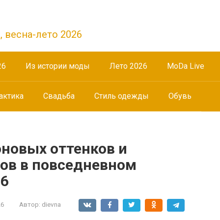
, весна-лето 2026
26
Из истории моды
Лето 2026
МоDа Live
актика
Свадьба
Стиль одежды
Обувь
оновых оттенков и
ов в повседневном
26
26
Автор:
dievna