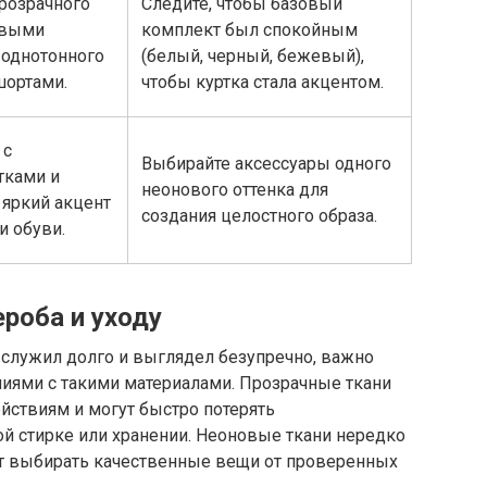
прозрачного
Следите, чтобы базовый
овыми
комплект был спокойным
 однотонного
(белый, черный, бежевый),
шортами.
чтобы куртка стала акцентом.
 с
Выбирайте аксессуары одного
тками и
неонового оттенка для
яркий акцент
создания целостного образа.
и обуви.
роба и уходу
служил долго и выглядел безупречно, важно
лиями с такими материалами. Прозрачные ткани
йствиям и могут быстро потерять
й стирке или хранении. Неоновые ткани нередко
т выбирать качественные вещи от проверенных