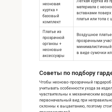
Легкая куртка из 
неоновая
материала с неон
куртка +
вставками поверх
базовый
платья или топа с 
комплект
Платье из
Воздушное платье
прозрачной
прозрачными учас
органзы +
минималистичный 
неоновые
в виде сумочки ил
аксессуары
Советы по подбору гарде
Чтобы неоново-прозрачный гардероб 
учитывать особенности ухода за изде
чувствительны к механическим возде
первоначальный вид при неправильно
склонны к выцветанию, поэтому стои