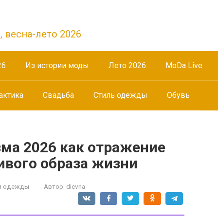
, весна-лето 2026
26
Из истории моды
Лето 2026
МоDа Live
актика
Свадьба
Стиль одежды
Обувь
ма 2026 как отражение
ивого образа жизни
и одежды
Автор:
dievna