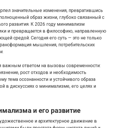
ерпел значительные изменения, превратившись
 полноценный образ жизни, глубоко связанный с
ого развития. К 2026 году минимализм
тики и превращается в философию, направленную
щей средой. Сегодня его суть — это не только
трансформация мышления, потребительских
м.
 важным ответом на вызовы современности:
язнение, рост отходов и необходимость
ому тема осознанности и устойчивого образа
ой в дискуссиях о минимализме, его целях и
имализма и его развитие
удожественное и архитектурное движение в
нципами были простота форм, чистота линий и